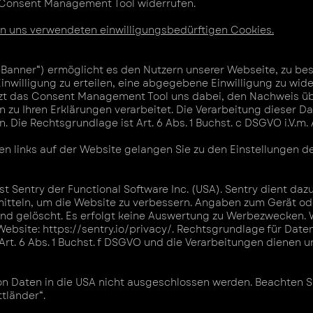
r Consent Management Tool widerrufen.
von uns verwendeten einwilligungsbedürftigen Cookies.
anner“) ermöglicht es den Nutzern unserer Webseite, zu be
nwilligung zu erteilen, eine abgegebene Einwilligung zu wid
t das Consent Management Tool uns dabei, den Nachweis übe
 zu Ihren Erklärungen verarbeitet. Die Verarbeitung dieser Dat
 Die Rechtsgrundlage ist Art. 6 Abs. 1 Buchst. c DSGVO i.V.m. 
n links auf der Website gelangen Sie zu den Einstellungen 
Sentry der Functional Software Inc. (USA). Sentry dient dazu
tteln, um die Website zu verbessern. Angaben zum Gerät od
d gelöscht. Es erfolgt keine Auswertung zu Werbezwecken. 
 Website:
https://sentry.io/privacy/.
Rechtsgrundlage für Dat
 Art. 6 Abs. 1 Buchst. f DSGVO und die Verarbeitungen dienen 
on Daten in die USA nicht ausgeschlossen werden. Beachten Si
ttländer“.