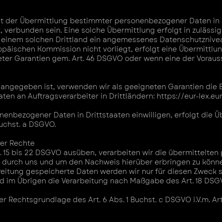
t der Übermittlung bestimmter personenbezogener Daten in Dr
, verbunden sein. Eine solche Übermittlung erfolgt in zulässi
n einem solchen Drittland ein angemessenes Datenschutznivea
äischen Kommission nicht vorliegt, erfolgt eine Übermittlu
neter Garantien gem. Art. 46 DSGVO oder wenn eine der Vorau
angegeben ist, verwenden wir als geeigneten Garantien die E
en an Auftragsverarbeiter in Drittländern:
https://eur-lex.e
nenbezogener Daten in Drittstaaten einwilligen, erfolgt die Ü
Buchst. a DSGVO.
rer Rechte
. 15 bis 22 DSGVO ausüben, verarbeiten wir die übermittelt
 durch uns und um den Nachweis hierüber erbringen zu könn
reitung gespeicherte Daten werden wir nur für diesen Zweck 
nd im Übrigen die Verarbeitung nach Maßgabe des Art. 18 DS
 Rechtsgrundlage des Art. 6 Abs. 1 Buchst. c DSGVO i.V.m. Art