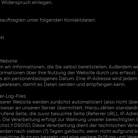
O Widerspruch einlegen.
eauftragten unter folgenden Kontaktdaten:
bH
 Website
n wir Informationen, die Sie selbst bereitstellen. Außerdem 
rmationen über Ihre Nutzung der Website durch uns erfasst. 
als ein personenbezogenes Datum. Eine IP-Adresse wird jede
zugewiesen, damit es Daten senden und empfangen kann.
er-Log-Files
nserer Website werden zunächst automatisiert (also nicht übe
rowser an unseren Server übermittelt. Hierzu zählen standard
fene Seite, die zuvor besuchte Seite (Referrer URL), IP-Adre
Die Verarbeitung erfolgt zur Wahrung unserer berechtigten I
uchst. f DSGVO. Diese Verarbeitung dient der technischen Verw
erden nach sieben (7) Tagen gelöscht, wenn nicht aufgrund k
tswidrige Nutzung besteht und eine weitere Prüfung und Vera