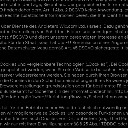
ind nicht in der Lage, Sie anhand der gespeicherten Informati
SGVO finden daher gem. Art. 11 Abs. 2 DSGVO keine Anwendung, e
en Rechte zusätzliche Informationen bereit, die Ihre Identifiz
über Dienste des Anbieters Wix.com Ltd. (Israel). Dazu gehör
enten Darstellung von Schriften, Bildern und sonstigen Inhalten
uchst. f DSGVO und dient unserem berechtigten Interesse an e
ite. Für den Staat Israel hat die EU-Kommission einen Ange
ene Datenschutzniveau gemäß Art. 45 DSGVO sichergestellt is
ookies und vergleichbare Technologien („Cookies“). Bei Cook
er gespeichert werden, wenn Sie eine Webseite besuchen. Hie
rver wiedererkannt werden. Sie haben durch Ihren Browser di
die Cookies in den Sicherheitseinstellungen Ihres Browsers j
Browsereinstellungen grundsätzlich oder für bestimmte Fälle
as Bundesamt für Sicherheit in der Informationstechnik:
https:
/EinrichtungSoftware/EinrichtungBrowser/Sicherheitsmassn
Teil für den Betrieb unserer Website technisch notwendig un
en wir möglicherweise Cookies, um besondere Funktionen und
nter können auch Cookies von Drittanbietern (sog. Third Par
ir nur mit Ihrer Einwilligung gemäß § 25 Abs. 1 TDDDG oder A