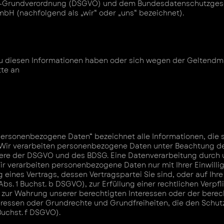
-Grundverordnung (DSGVO) und dem Bundesdatenschutzgesetz
bH (nachfolgend als „wir“ oder „uns“ bezeichnet).
u diesen Informationen haben oder sich wegen der Geltendm
tte an
personenbezogene Daten“ bezeichnet alle Informationen, die 
ir verarbeiten personenbezogene Daten unter Beachtung de
ere der DSGVO und des BDSG. Eine Datenverarbeitung durch u
Wir verarbeiten personenbezogene Daten nur mit Ihrer Einwilli
ng eines Vertrags, dessen Vertragspartei Sie sind, oder auf Ih
s. 1 Buchst. b DSGVO), zur Erfüllung einer rechtlichen Verpflic
zur Wahrung unserer berechtigten Interessen oder der berech
 Interessen oder Grundrechte und Grundfreiheiten, die den Sc
 Buchst. f DSGVO).