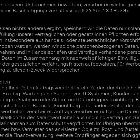
le in unserem Unternehmen bewerben, verarbeiten wir Ihre p
nes Beschäftigungsverhältnisses (§ 26 Abs. 1 S. 1 BDSG).
isen nichts anderes ergibt, speichern wir die Daten nur solan
üllung unserer vertraglichen oder gesetzlichen Pflichten erfor
 insbesondere aus handels- oder steuerrechtlichen Vorschri
rhoben wurden, werden wir solche personenbezogenen Daten,
bewahren und in Handelsbriefen und Verträge vorhandene per
r Daten im Zusammenhang mit nachweispflichtigen Einwilligu
r der gesetzlichen Verjährungsfristen aufbewahren. Für Wer
tung zu diesem Zweck widersprechen.
Daten
ng Ihrer Daten Auftragsverarbeiter ein. Zu den durch solche 
B. Hosting, Wartung und Support von IT-Systemen, Kunden- 
tingmaßnahmen oder Akten- und Datenträgervernichtung. Bei
istische Person, Behörde, Einrichtung oder andere Stelle, die
twortlichen verarbeitet. Auftragsverarbeiter nutzen die Daten
ließlich für den Verantwortlichen aus und sind vertraglich z
Maßnahmen zum Datenschutz verpflichtet. Im Übrigen übermit
ümer bzw. Vermieter des anvisierten Objekts, Post- und Zustel
er die Finanzverwaltung. Weitere Empfänger ergeben sich ggf