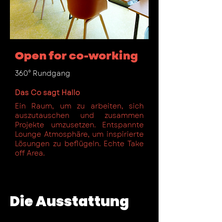
Open for co-working
360° Rundgang
Das Co sagt Hallo
Ein Raum, um zu arbeiten, sich
auszutauschen und zusammen
Projekte umzusetzen. Entspannte
Lounge Atmosphäre, um inspirierte
Lösungen zu beflügeln. Echte Take
off Area.
Die Ausstattung